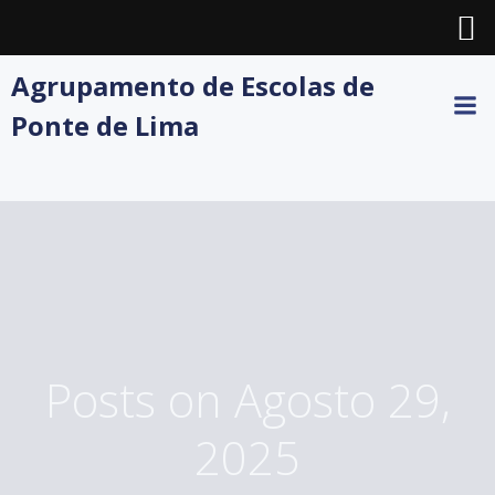
Skip
Agrupamento de Escolas de
to
Ponte de Lima
content
Posts on Agosto 29,
2025