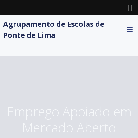
Skip
Agrupamento de Escolas de
to
Ponte de Lima
content
Emprego Apoiado em
Mercado Aberto