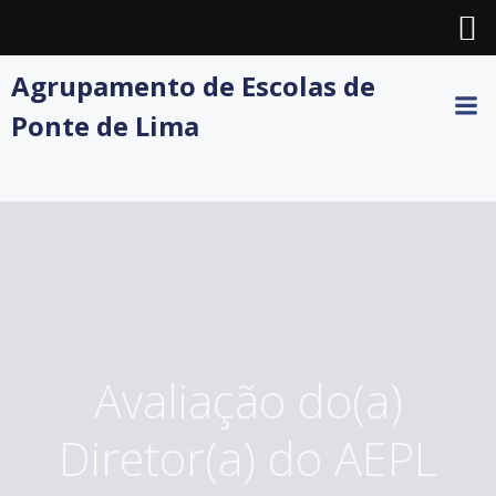
Skip
Agrupamento de Escolas de
to
Ponte de Lima
content
Avaliação do(a)
Diretor(a) do AEPL