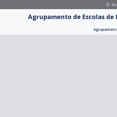
Skip
Es
to
Agrupamento de Escolas de 
content
Agrupament