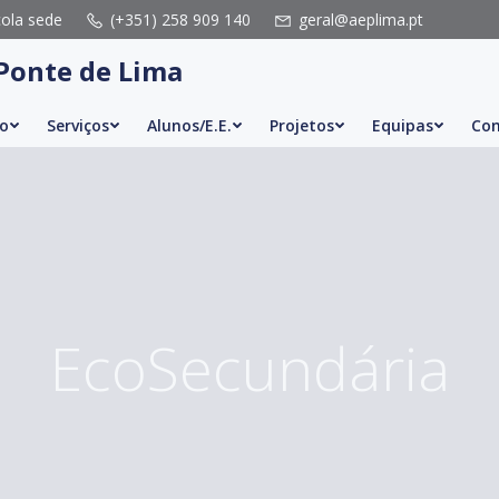
cola sede
(+351) 258 909 140
geral@aeplima.pt
Ponte de Lima
o
Serviços
Alunos/E.E.
Projetos
Equipas
Con
EcoSecundária