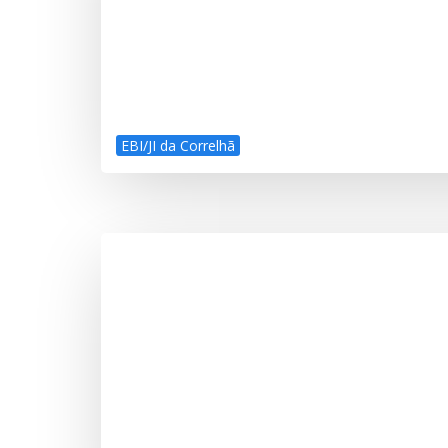
EBI/JI da Correlhã