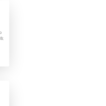
o
 B;