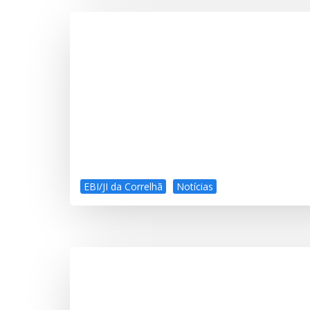
EBI/JI da Correlhã
Notícias