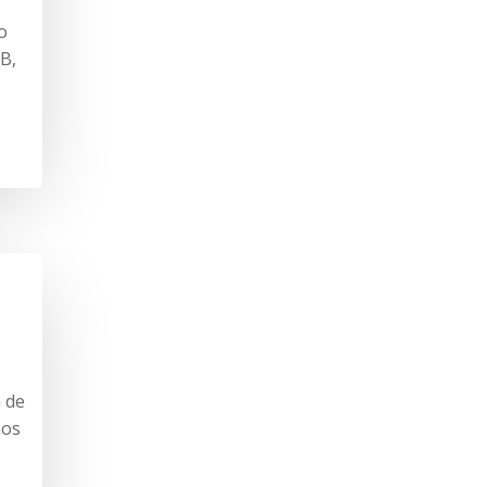
o
B,
a de
nos