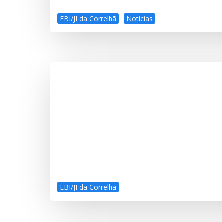
EBI/JI da Correlhã
Notícias
EBI/JI da Correlhã