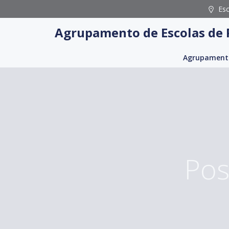
Skip
Es
to
Agrupamento de Escolas de 
content
Agrupament
Pos