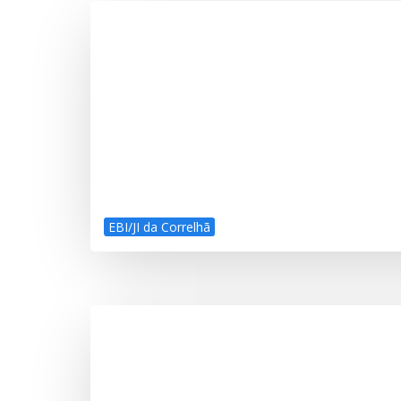
EBI/JI da Correlhã