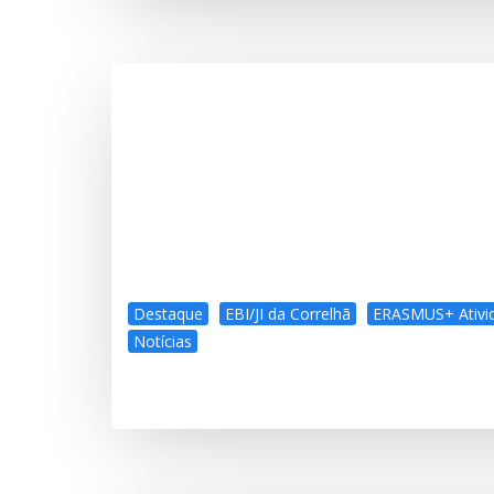
Destaque
EBI/JI da Correlhã
ERASMUS+ Ativi
Notícias