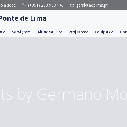
cola sede
(+351) 258 909 140
geral@aeplima.pt
Ponte de Lima
o
Serviços
Alunos/E.E.
Projetos
Equipas
Con
ts by
Germano Mo