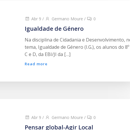
Abr 9
/
Germano Moure
/
0
Igualdade de Género
Na disciplina de Cidadania e Desenvolvimento, n
tema, Igualdade de Género (I.G.), os alunos do 8º
C e D, da EBI/JI da […]
Read more
Abr 9
/
Germano Moure
/
0
Pensar global-Agir Local