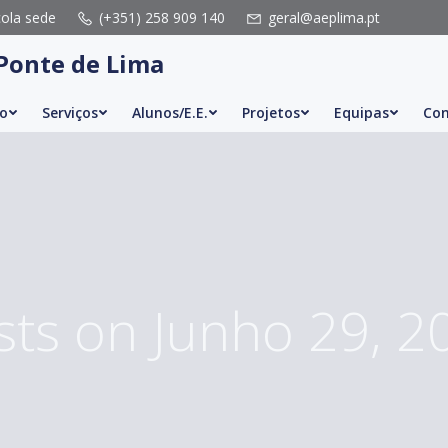
cola sede
(+351) 258 909 140
geral@aeplima.pt
Ponte de Lima
o
Serviços
Alunos/E.E.
Projetos
Equipas
Con
sts on Junho 29, 2