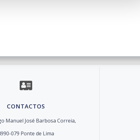
o de Escolas de Ponte de Lima. Created for free using W
CONTACTOS
o Manuel José Barbosa Correia,
4990-079 Ponte de Lima