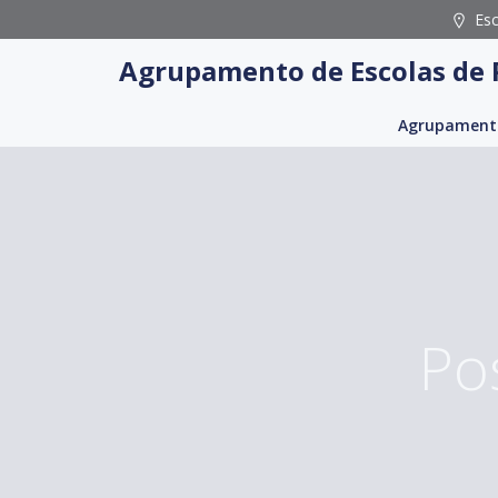
Skip
Es
to
Agrupamento de Escolas de 
content
Agrupament
Po