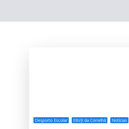
Desporto Escolar
EBI/JI da Correlhã
Notícias