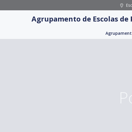
Skip
Es
to
Agrupamento de Escolas de 
content
Agrupament
P