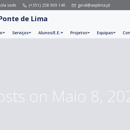
cola sede
(+351) 258 909 140
geral@aeplima.pt
Ponte de Lima
o
Serviços
Alunos/E.E.
Projetos
Equipas
Con
osts on Maio 8, 20