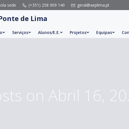
cola sede
(+351) 258 909 140
geral@aeplima.pt
Ponte de Lima
o
Serviços
Alunos/E.E.
Projetos
Equipas
Con
sts on Abril 16, 2