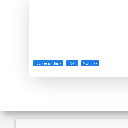
EcoSecundária
ESPL
Notícias
© 2026 Agrupament