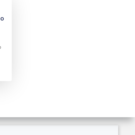
io
o
ordPress and
Colibri