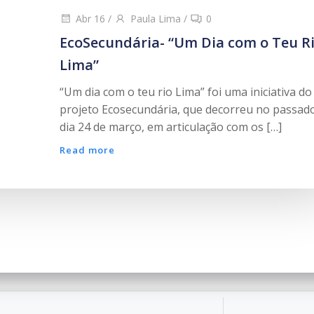
Abr 16
/
Paula Lima
/
0
EcoSecundária- “Um Dia com o Teu R
Lima”
“Um dia com o teu rio Lima” foi uma iniciativa do
projeto Ecosecundária, que decorreu no passad
dia 24 de março, em articulação com os […]
Read more
o de Escolas de Ponte de Lima. Created for free using W