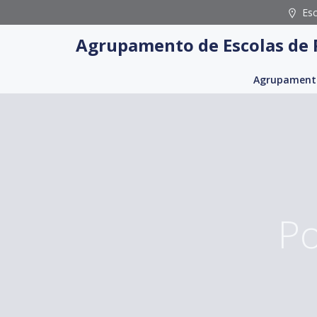
Skip
Es
to
Agrupamento de Escolas de 
content
Agrupament
Po