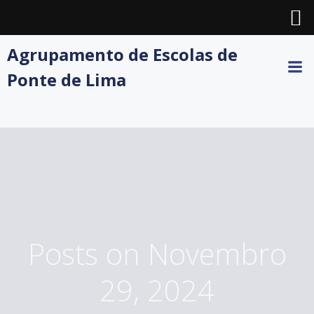
Skip
Agrupamento de Escolas de
to
Ponte de Lima
content
Posts on Novembro
29, 2024