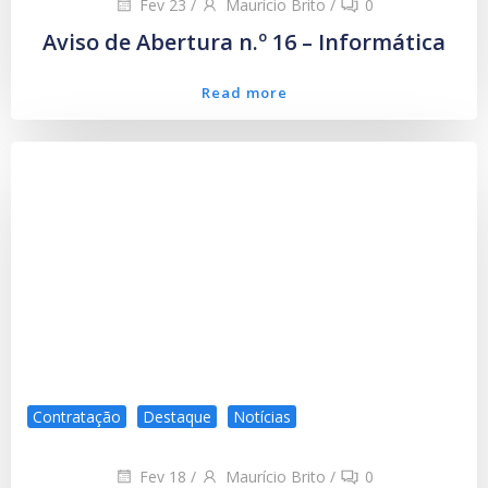
Fev 23
/
Maurício Brito
/
0
Aviso de Abertura n.º 16 – Informática
Read more
Contratação
Destaque
Notícias
Fev 18
/
Maurício Brito
/
0