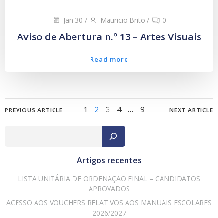
Jan 30
/
Maurício Brito
/
0
Aviso de Abertura n.º 13 – Artes Visuais
Read more
Posts
Posts
Posts
Page
Page
Page
Page
Page
1
2
3
4
…
9
PREVIOUS ARTICLE
NEXT ARTICLE
navigation
navigation
navig
Pesqu
Artigos recentes
LISTA UNITÁRIA DE ORDENAÇÃO FINAL – CANDIDATOS
APROVADOS
ACESSO AOS VOUCHERS RELATIVOS AOS MANUAIS ESCOLARES
2026/2027