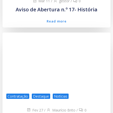
Mar 11
/
gestor
/
0
Aviso de Abertura n.º 17- História
Read more
Contratação
Destaque
Notícias
Fev 27
/
Maurício Brito
/
0