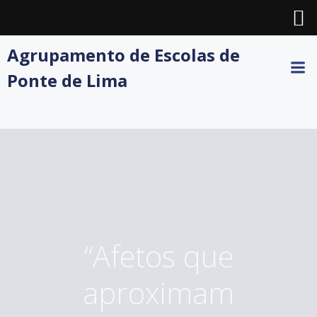
Skip
Agrupamento de Escolas de
to
Ponte de Lima
content
“Afetos que
aproximam