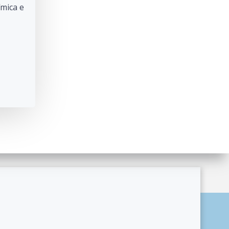
ímica e
ordPress and
Colibri