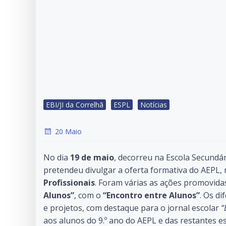
EBI/JI da Correlhã
ESPL
Notícias
20 Maio
No dia
19 de maio
, decorreu na Escola Secundár
pretendeu divulgar a oferta formativa do AEP
Profissionais
. Foram várias as ações promovida
Alunos”
, com o
“Encontro entre Alunos”
. Os d
e projetos, com destaque para o jornal escolar
“
aos alunos do 9.º ano do AEPL e das restantes 