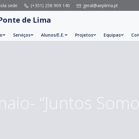
cola sede
(+351) 258 909 140
geral@aeplima.pt
Ponte de Lima
o
Serviços
Alunos/E.E.
Projetos
Equipas
Con
maio- “Juntos Somo