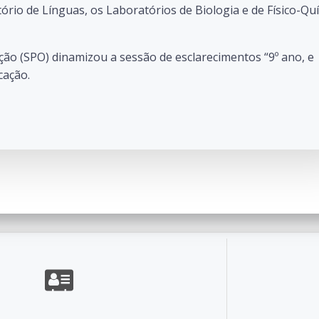
rio de Línguas, os Laboratórios de Biologia e de Físico-Qu
tação (SPO) dinamizou a sessão de esclarecimentos “9º ano, e
cação.
o de Escolas de Ponte de Lima. Created for free using W