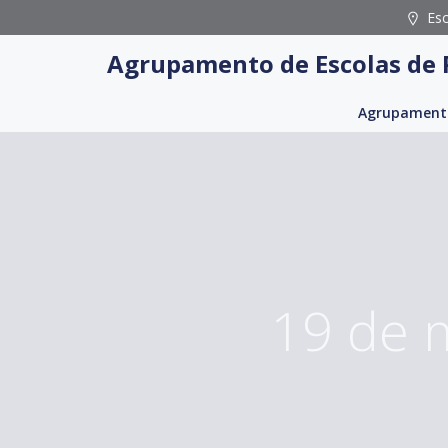
Skip
Es
to
Agrupamento de Escolas de 
content
Agrupament
19 de 