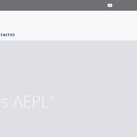
tactos
s AEPL”