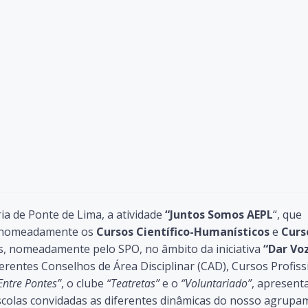
ia de Ponte de Lima, a atividade
“Juntos Somos AEPL
“, que
L, nomeadamente os
Cursos Científico-Humanísticos
e
Curs
s, nomeadamente pelo SPO, no âmbito da iniciativa
“Dar Vo
iferentes Conselhos de Área Disciplinar (CAD), Cursos Profiss
Entre Pontes”
, o clube
“Teatretas”
e o
“Voluntariado”
, apresen
escolas convidadas as diferentes dinâmicas do nosso agrupa