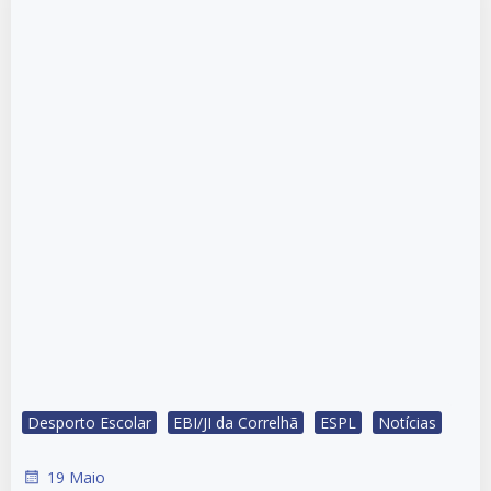
Desporto Escolar
EBI/JI da Correlhã
ESPL
Notícias
19 Maio