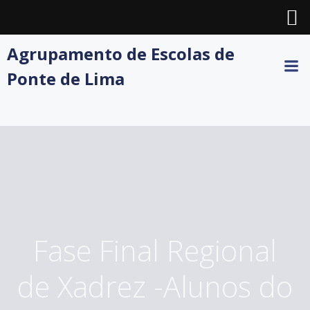
Skip
Agrupamento de Escolas de
to
Ponte de Lima
content
Fase Final Regional
de Xadrez -Alunos do