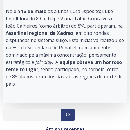
No dia
13 de maio
os alunos Luca Esposito; Luke
Pendblury do 8ºC e Filipe Viana, Fábio Gonçalves e
João Calheiros (como árbitro) do 8ºA, participaram, na
fase final regional de Xadrez
, em oito rondas
disputadas no sistema suíço. Esta iniciativa realizou-se
na Escola Secundária de Penafiel, num ambiente
dominado pela máxima concentração, pensamento
estratégico e
fair play.
A
equipa obteve um honroso
terceiro lugar
, tendo participado, no torneio, cerca
de 85 alunos, oriundos das várias regiões do norte do
país.
Pesqu
Artigos recentes