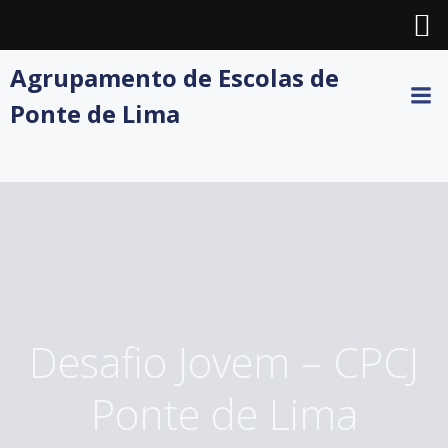
Skip
Agrupamento de Escolas de
to
Ponte de Lima
content
Desafio Jovem – CPCJ
Ponte de Lima