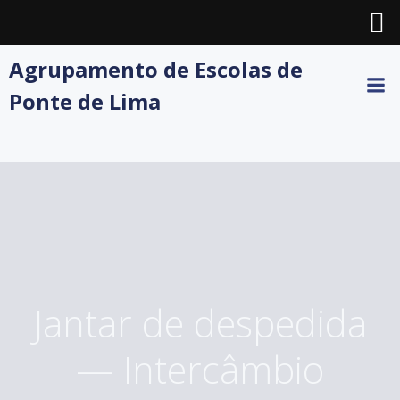
Skip
Agrupamento de Escolas de
to
Ponte de Lima
content
Jantar de despedida
— Intercâmbio