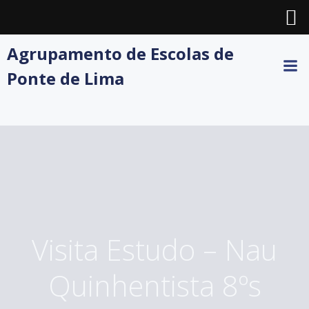
Skip
Agrupamento de Escolas de
to
Ponte de Lima
content
Visita Estudo – Nau
Quinhentista 8ºs