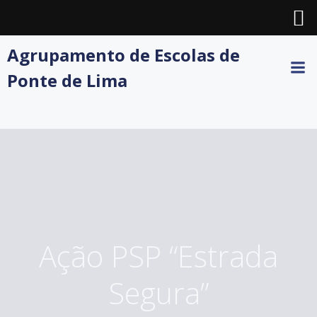
Skip
Agrupamento de Escolas de
to
Ponte de Lima
content
Ação PSP “Estrada
Segura”