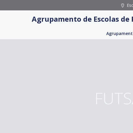
Skip
Es
to
Agrupamento de Escolas de 
content
Agrupament
FUTS