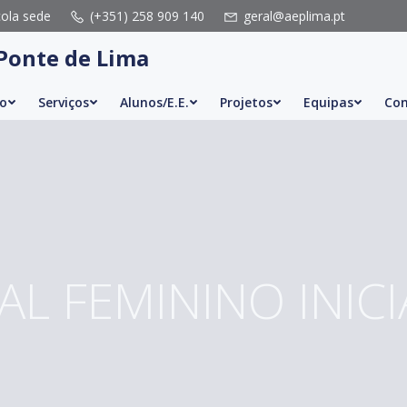
cola sede
(+351) 258 909 140
geral@aeplima.pt
Ponte de Lima
o
Serviços
Alunos/E.E.
Projetos
Equipas
Con
AL FEMININO INIC