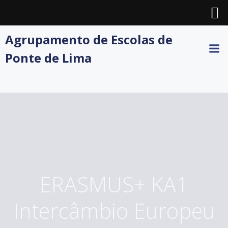
Skip
Agrupamento de Escolas de
to
Ponte de Lima
content
ERASMUS+ KA1
Intercâmbio Europeu