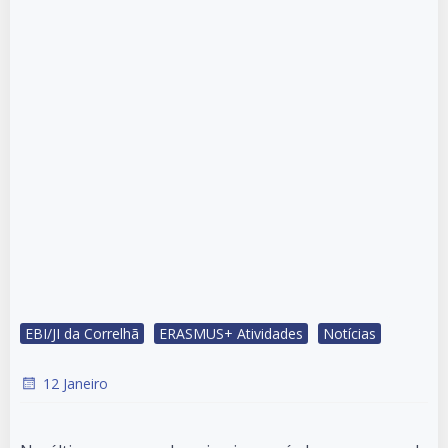
EBI/JI da Correlhã
ERASMUS+ Atividades
Notícias
12 Janeiro