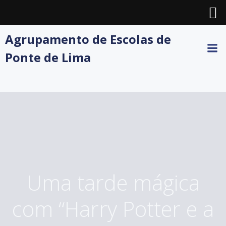
Skip
Agrupamento de Escolas de
to
Ponte de Lima
content
Uma tarde mágica
com “Harry Potter e a