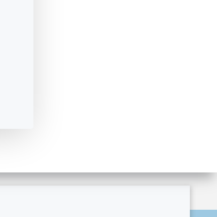
ordPress and
Colibri