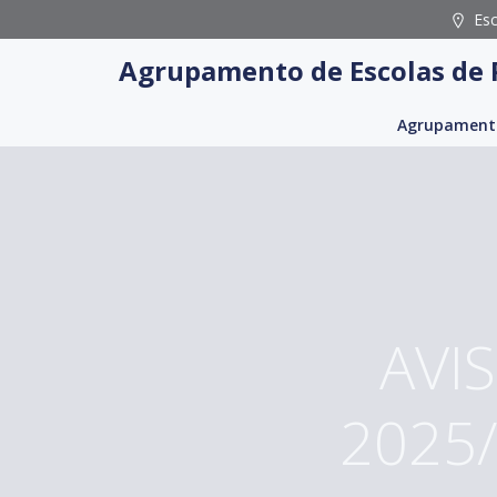
Skip
Es
to
Agrupamento de Escolas de 
content
Agrupament
AVIS
2025