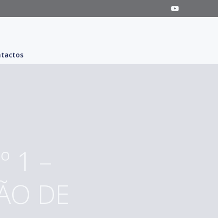
tactos
º 1 –
ÃO DE