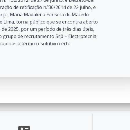
ração de retificação n.º36/2014 de 22 julho, e
 março, Maria Madalena Fonseca de Macedo
 Lima, torna público que se encontra aberto
 de 2025, por um período de três dias úteis,
o grupo de recrutamento 540 – Electrotecnia
blicas a termo resolutivo certo.
o de Escolas de Ponte de Lima. Created for free using W