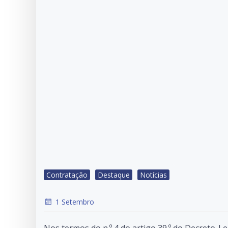
Contratação
Destaque
Notícias
1 Setembro
Nos termos do n.º 4 do artigo 39.º do Decreto-Lei