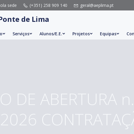
cola sede
(+351) 258 909 140
geral@aeplima.pt
Ponte de Lima
o
Serviços
Alunos/E.E.
Projetos
Equipas
Con
O DE ABERTURA n.
/2026 CONTRATAÇ