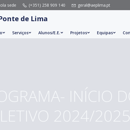
cola sede
(+351) 258 909 140
geral@aeplima.pt
Ponte de Lima
o
Serviços
Alunos/E.E.
Projetos
Equipas
Con
GRAMA- INÍCIO 
LETIVO 2024/202