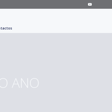
tactos
DO ANO
5