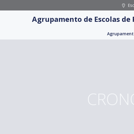
Skip
Es
to
Agrupamento de Escolas de 
content
Agrupament
CRONO